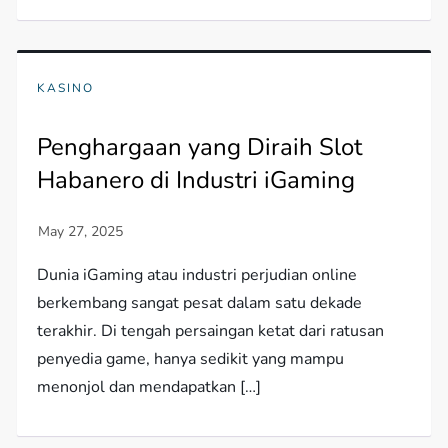
KASINO
Penghargaan yang Diraih Slot
Habanero di Industri iGaming
Dunia iGaming atau industri perjudian online
berkembang sangat pesat dalam satu dekade
terakhir. Di tengah persaingan ketat dari ratusan
penyedia game, hanya sedikit yang mampu
menonjol dan mendapatkan […]