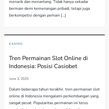
menarik dan menantang. Tidak hanya sekadar
bermain demi kemenangan pribadi, tetapi juga
berkompetisi dengan pemain […]
KASINO
Tren Permainan Slot Online di
Indonesia: Posisi Casiobet
Dalam beberapa tahun terakhir, tren permainan slot
online di Indonesia mengalami perkembangan yang
sangat pesat. Popularitas permainan ini terus