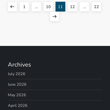
P
Previous
Page
Page
Page
Page
Page
1
…
10
11
12
…
22
o
page
Next
page
s
t
s
p
Archives
a
July 2026
June 2026
g
May 2026
i
April 2026