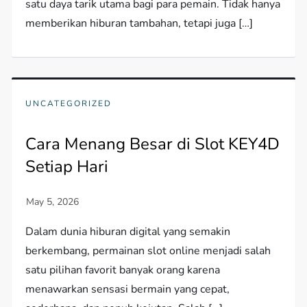
satu daya tarik utama bagi para pemain. Tidak hanya
memberikan hiburan tambahan, tetapi juga […]
UNCATEGORIZED
Cara Menang Besar di Slot KEY4D
Setiap Hari
Dalam dunia hiburan digital yang semakin
berkembang, permainan slot online menjadi salah
satu pilihan favorit banyak orang karena
menawarkan sensasi bermain yang cepat,