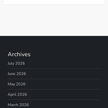
Archives
July 2026
June 2026
May 2026
April 2026
March 2026