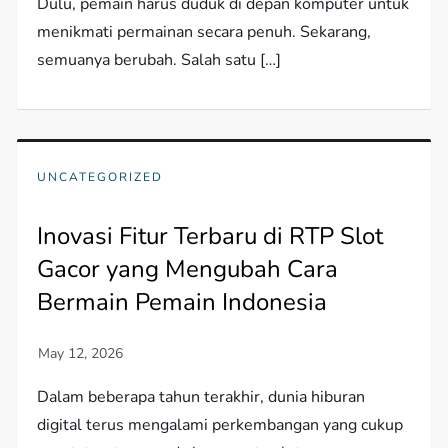
Dulu, pemain harus duduk di depan komputer untuk
menikmati permainan secara penuh. Sekarang,
semuanya berubah. Salah satu […]
UNCATEGORIZED
Inovasi Fitur Terbaru di RTP Slot
Gacor yang Mengubah Cara
Bermain Pemain Indonesia
Dalam beberapa tahun terakhir, dunia hiburan
digital terus mengalami perkembangan yang cukup