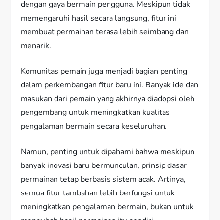
dengan gaya bermain pengguna. Meskipun tidak
memengaruhi hasil secara langsung, fitur ini
membuat permainan terasa lebih seimbang dan
menarik.
Komunitas pemain juga menjadi bagian penting
dalam perkembangan fitur baru ini. Banyak ide dan
masukan dari pemain yang akhirnya diadopsi oleh
pengembang untuk meningkatkan kualitas
pengalaman bermain secara keseluruhan.
Namun, penting untuk dipahami bahwa meskipun
banyak inovasi baru bermunculan, prinsip dasar
permainan tetap berbasis sistem acak. Artinya,
semua fitur tambahan lebih berfungsi untuk
meningkatkan pengalaman bermain, bukan untuk