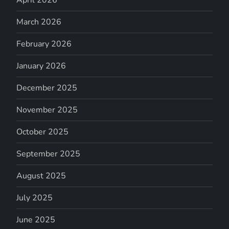
April 2026
March 2026
February 2026
January 2026
December 2025
November 2025
October 2025
September 2025
August 2025
July 2025
June 2025