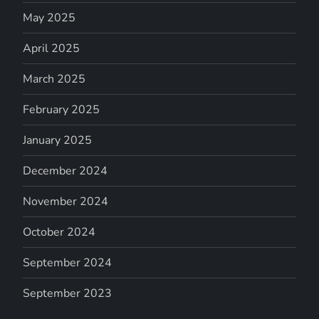
May 2025
April 2025
March 2025
February 2025
January 2025
December 2024
November 2024
October 2024
September 2024
September 2023