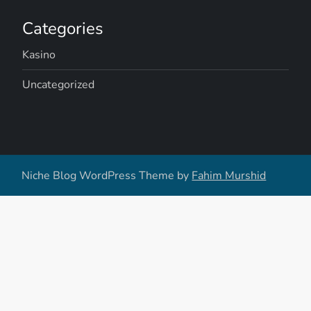
Categories
Kasino
Uncategorized
Niche Blog WordPress Theme by
Fahim Murshid