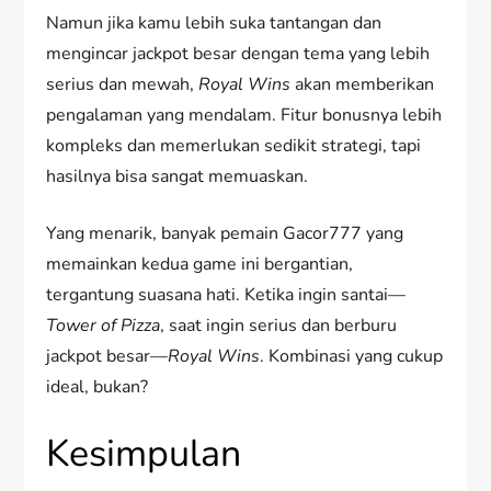
Namun jika kamu lebih suka tantangan dan
mengincar jackpot besar dengan tema yang lebih
serius dan mewah,
Royal Wins
akan memberikan
pengalaman yang mendalam. Fitur bonusnya lebih
kompleks dan memerlukan sedikit strategi, tapi
hasilnya bisa sangat memuaskan.
Yang menarik, banyak pemain Gacor777 yang
memainkan kedua game ini bergantian,
tergantung suasana hati. Ketika ingin santai—
Tower of Pizza
, saat ingin serius dan berburu
jackpot besar—
Royal Wins
. Kombinasi yang cukup
ideal, bukan?
Kesimpulan