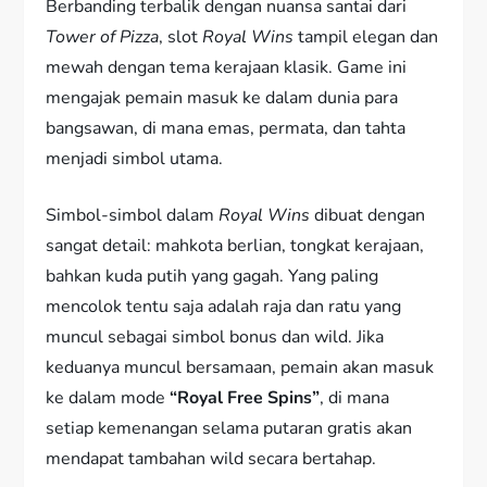
Berbanding terbalik dengan nuansa santai dari
Tower of Pizza
, slot
Royal Wins
tampil elegan dan
mewah dengan tema kerajaan klasik. Game ini
mengajak pemain masuk ke dalam dunia para
bangsawan, di mana emas, permata, dan tahta
menjadi simbol utama.
Simbol-simbol dalam
Royal Wins
dibuat dengan
sangat detail: mahkota berlian, tongkat kerajaan,
bahkan kuda putih yang gagah. Yang paling
mencolok tentu saja adalah raja dan ratu yang
muncul sebagai simbol bonus dan wild. Jika
keduanya muncul bersamaan, pemain akan masuk
ke dalam mode
“Royal Free Spins”
, di mana
setiap kemenangan selama putaran gratis akan
mendapat tambahan wild secara bertahap.