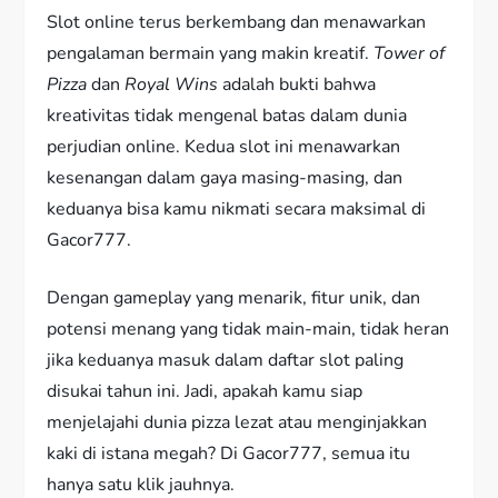
Slot online terus berkembang dan menawarkan
pengalaman bermain yang makin kreatif.
Tower of
Pizza
dan
Royal Wins
adalah bukti bahwa
kreativitas tidak mengenal batas dalam dunia
perjudian online. Kedua slot ini menawarkan
kesenangan dalam gaya masing-masing, dan
keduanya bisa kamu nikmati secara maksimal di
Gacor777.
Dengan gameplay yang menarik, fitur unik, dan
potensi menang yang tidak main-main, tidak heran
jika keduanya masuk dalam daftar slot paling
disukai tahun ini. Jadi, apakah kamu siap
menjelajahi dunia pizza lezat atau menginjakkan
kaki di istana megah? Di Gacor777, semua itu
hanya satu klik jauhnya.