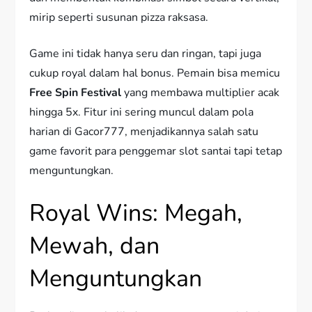
mirip seperti susunan pizza raksasa.
Game ini tidak hanya seru dan ringan, tapi juga
cukup royal dalam hal bonus. Pemain bisa memicu
Free Spin Festival
yang membawa multiplier acak
hingga 5x. Fitur ini sering muncul dalam pola
harian di Gacor777, menjadikannya salah satu
game favorit para penggemar slot santai tapi tetap
menguntungkan.
Royal Wins: Megah,
Mewah, dan
Menguntungkan