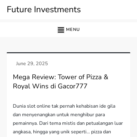
Skip
Future Investments
to
content
MENU
Mega Review: Tower of Pizza &
Royal Wins di Gacor777
Dunia slot online tak pernah kehabisan ide gila
dan menyenangkan untuk menghibur para
pemainnya. Dari tema mistis dan petualangan luar
angkasa, hingga yang unik seperti… pizza dan