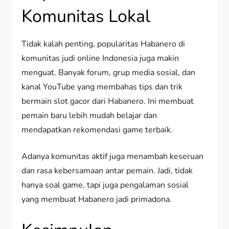
Komunitas Lokal
Tidak kalah penting, popularitas Habanero di
komunitas judi online Indonesia juga makin
menguat. Banyak forum, grup media sosial, dan
kanal YouTube yang membahas tips dan trik
bermain slot gacor dari Habanero. Ini membuat
pemain baru lebih mudah belajar dan
mendapatkan rekomendasi game terbaik.
Adanya komunitas aktif juga menambah keseruan
dan rasa kebersamaan antar pemain. Jadi, tidak
hanya soal game, tapi juga pengalaman sosial
yang membuat Habanero jadi primadona.