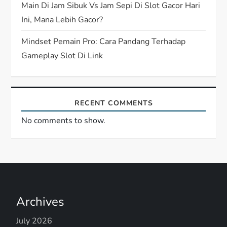
n
Main Di Jam Sibuk Vs Jam Sepi Di Slot Gacor Hari
Ini, Mana Lebih Gacor?
Mindset Pemain Pro: Cara Pandang Terhadap
Gameplay Slot Di Link
RECENT COMMENTS
No comments to show.
Archives
July 2026