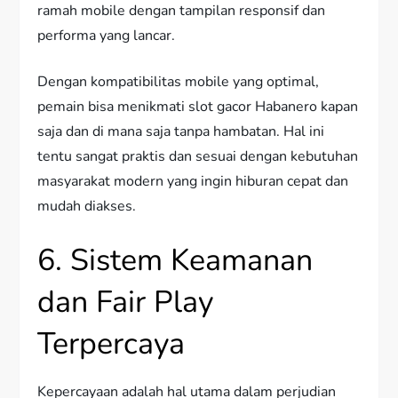
ramah mobile dengan tampilan responsif dan
performa yang lancar.
Dengan kompatibilitas mobile yang optimal,
pemain bisa menikmati slot gacor Habanero kapan
saja dan di mana saja tanpa hambatan. Hal ini
tentu sangat praktis dan sesuai dengan kebutuhan
masyarakat modern yang ingin hiburan cepat dan
mudah diakses.
6. Sistem Keamanan
dan Fair Play
Terpercaya
Kepercayaan adalah hal utama dalam perjudian