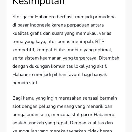
Kesimpulan
Slot gacor Habanero berhasil menjadi primadona
di pasar Indonesia karena perpaduan antara
kualitas grafis dan suara yang memukau, variasi
tema yang kaya, fitur bonus melimpah, RTP
kompetitif, kompatibilitas mobile yang optimal,
serta sistem keamanan yang terpercaya. Ditambah
dengan dukungan komunitas lokal yang aktif,
Habanero menjadi pilihan favorit bagi banyak
pemain slot.
Bagi kamu yang ingin merasakan sensasi bermain
slot dengan peluang menang yang menarik dan
pengalaman seru, mencoba slot gacor Habanero
adalah langkah yang tepat. Dengan kualitas dan
keunggulan yang mereka tawarkan, tidak heran