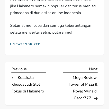
jika Habanero semakin populer dan terus menjadi
primadona di dunia slot online Indonesia.
Selamat mencoba dan semoga keberuntungan
selalu menyertai setiap putaranmu!
UNCATEGORIZED
P
Previous
Next
Previous
Next
Post
Post
Kosakata
Mega Review:
o
Khusus Judi Slot
Tower of Pizza &
s
Fokus di Habanero
Royal Wins di
Gacor777
t