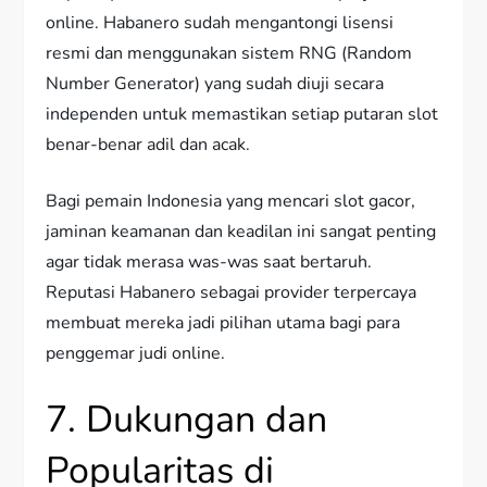
online. Habanero sudah mengantongi lisensi
resmi dan menggunakan sistem RNG (Random
Number Generator) yang sudah diuji secara
independen untuk memastikan setiap putaran slot
benar-benar adil dan acak.
Bagi pemain Indonesia yang mencari slot gacor,
jaminan keamanan dan keadilan ini sangat penting
agar tidak merasa was-was saat bertaruh.
Reputasi Habanero sebagai provider terpercaya
membuat mereka jadi pilihan utama bagi para
penggemar judi online.
7. Dukungan dan
Popularitas di