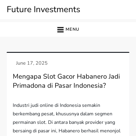
Skip
Future Investments
to
content
MENU
Mengapa Slot Gacor Habanero Jadi
Primadona di Pasar Indonesia?
Industri judi online di Indonesia semakin
berkembang pesat, khususnya dalam segmen
permainan slot. Di antara banyak provider yang
bersaing di pasar ini, Habanero berhasil menonjol