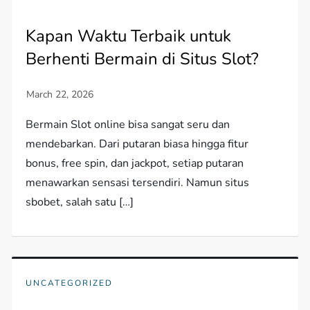
Kapan Waktu Terbaik untuk
Berhenti Bermain di Situs Slot?
Bermain Slot online bisa sangat seru dan
mendebarkan. Dari putaran biasa hingga fitur
bonus, free spin, dan jackpot, setiap putaran
menawarkan sensasi tersendiri. Namun situs
sbobet, salah satu […]
UNCATEGORIZED