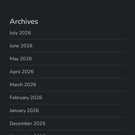
t
s
Archives
p
July 2026
a
June 2026
g
May 2026
April 2026
i
March 2026
n
February 2026
a
January 2026
t
December 2025
i