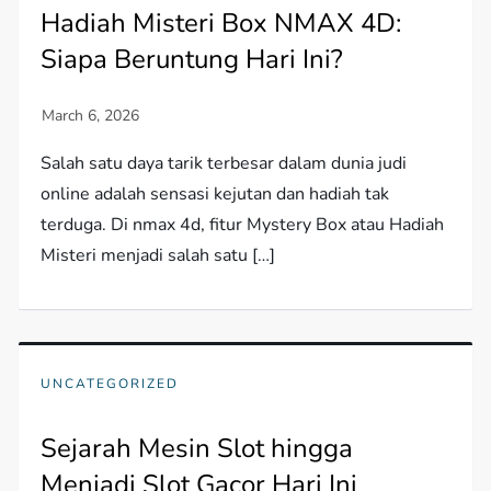
Hadiah Misteri Box NMAX 4D:
Siapa Beruntung Hari Ini?
Salah satu daya tarik terbesar dalam dunia judi
online adalah sensasi kejutan dan hadiah tak
terduga. Di nmax 4d, fitur Mystery Box atau Hadiah
Misteri menjadi salah satu […]
UNCATEGORIZED
Sejarah Mesin Slot hingga
Menjadi Slot Gacor Hari Ini