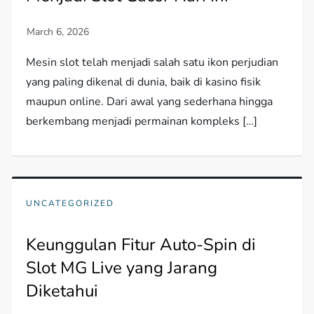
Mesin slot telah menjadi salah satu ikon perjudian
yang paling dikenal di dunia, baik di kasino fisik
maupun online. Dari awal yang sederhana hingga
berkembang menjadi permainan kompleks […]
UNCATEGORIZED
Keunggulan Fitur Auto-Spin di
Slot MG Live yang Jarang
Diketahui