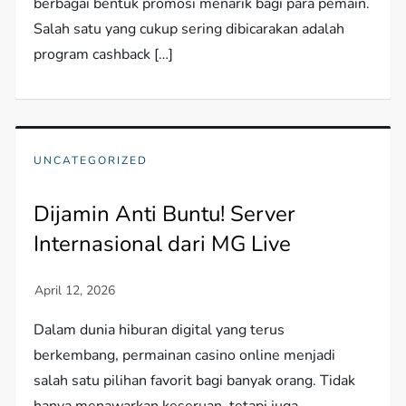
berbagai bentuk promosi menarik bagi para pemain.
Salah satu yang cukup sering dibicarakan adalah
program cashback […]
UNCATEGORIZED
Dijamin Anti Buntu! Server
Internasional dari MG Live
Dalam dunia hiburan digital yang terus
berkembang, permainan casino online menjadi
salah satu pilihan favorit bagi banyak orang. Tidak