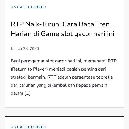
UNCATEGORIZED
RTP Naik-Turun: Cara Baca Tren
Harian di Game slot gacor hari ini
Bagi penggemar slot gacor hari ini, memahami RTP
(Return to Player) menjadi bagian penting dari
strategi bermain. RTP adalah persentase teoretis
dari taruhan yang dikembalikan kepada pemain
dalam […]
UNCATEGORIZED