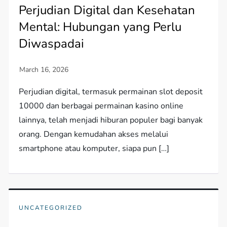
Perjudian Digital dan Kesehatan
Mental: Hubungan yang Perlu
Diwaspadai
Perjudian digital, termasuk permainan slot deposit
10000 dan berbagai permainan kasino online
lainnya, telah menjadi hiburan populer bagi banyak
orang. Dengan kemudahan akses melalui
smartphone atau komputer, siapa pun […]
UNCATEGORIZED