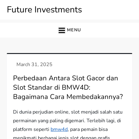
Skip
Future Investments
to
content
MENU
Perbedaan Antara Slot Gacor dan
Slot Standar di BMW4D:
Bagaimana Cara Membedakannya?
Di dunia perjudian online, slot menjadi salah satu
permainan yang paling digemari. Terlebih lagi, di
platform seperti
bmw4d
, para pemain bisa
menikmati berbagai jenis slot dengan grafis