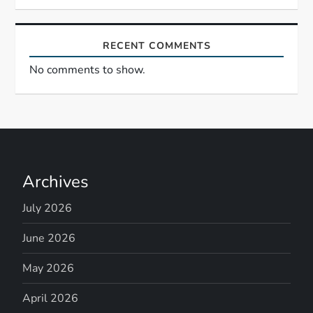
RECENT COMMENTS
No comments to show.
Archives
July 2026
June 2026
May 2026
April 2026