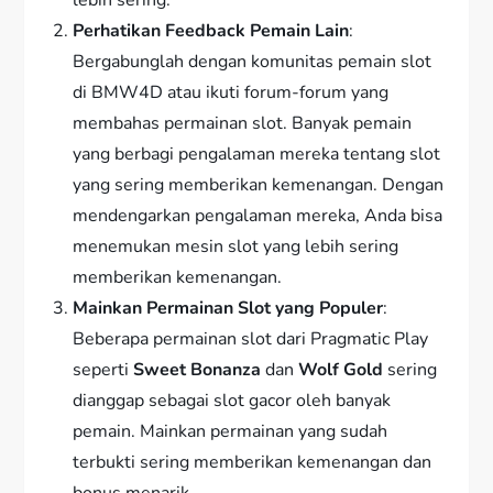
lebih sering.
Perhatikan Feedback Pemain Lain
:
Bergabunglah dengan komunitas pemain slot
di BMW4D atau ikuti forum-forum yang
membahas permainan slot. Banyak pemain
yang berbagi pengalaman mereka tentang slot
yang sering memberikan kemenangan. Dengan
mendengarkan pengalaman mereka, Anda bisa
menemukan mesin slot yang lebih sering
memberikan kemenangan.
Mainkan Permainan Slot yang Populer
:
Beberapa permainan slot dari Pragmatic Play
seperti
Sweet Bonanza
dan
Wolf Gold
sering
dianggap sebagai slot gacor oleh banyak
pemain. Mainkan permainan yang sudah
terbukti sering memberikan kemenangan dan