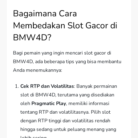
Bagaimana Cara
Membedakan Slot Gacor di
BMW4D?
Bagi pemain yang ingin mencari slot gacor di
BMW4D, ada beberapa tips yang bisa membantu
Anda menemukannya:
Cek RTP dan Volatilitas
: Banyak permainan
slot di BMW4D, terutama yang disediakan
oleh
Pragmatic Play
, memiliki informasi
tentang RTP dan volatilitasnya. Pilih slot
dengan RTP tinggi dan volatilitas rendah
hingga sedang untuk peluang menang yang