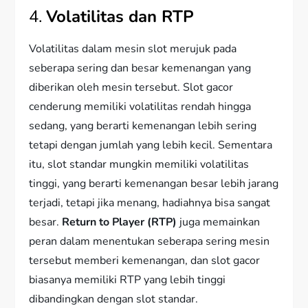
4.
Volatilitas dan RTP
Volatilitas dalam mesin slot merujuk pada
seberapa sering dan besar kemenangan yang
diberikan oleh mesin tersebut. Slot gacor
cenderung memiliki volatilitas rendah hingga
sedang, yang berarti kemenangan lebih sering
tetapi dengan jumlah yang lebih kecil. Sementara
itu, slot standar mungkin memiliki volatilitas
tinggi, yang berarti kemenangan besar lebih jarang
terjadi, tetapi jika menang, hadiahnya bisa sangat
besar.
Return to Player (RTP)
juga memainkan
peran dalam menentukan seberapa sering mesin
tersebut memberi kemenangan, dan slot gacor
biasanya memiliki RTP yang lebih tinggi
dibandingkan dengan slot standar.