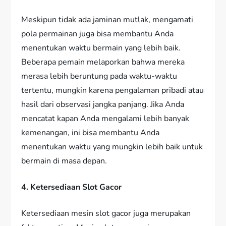
Meskipun tidak ada jaminan mutlak, mengamati
pola permainan juga bisa membantu Anda
menentukan waktu bermain yang lebih baik.
Beberapa pemain melaporkan bahwa mereka
merasa lebih beruntung pada waktu-waktu
tertentu, mungkin karena pengalaman pribadi atau
hasil dari observasi jangka panjang. Jika Anda
mencatat kapan Anda mengalami lebih banyak
kemenangan, ini bisa membantu Anda
menentukan waktu yang mungkin lebih baik untuk
bermain di masa depan.
4. Ketersediaan Slot Gacor
Ketersediaan mesin slot gacor juga merupakan