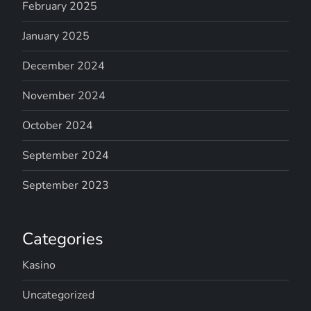
February 2025
January 2025
December 2024
November 2024
October 2024
September 2024
September 2023
Categories
Kasino
Uncategorized