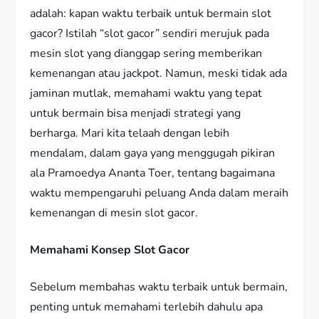
adalah: kapan waktu terbaik untuk bermain slot
gacor? Istilah “slot gacor” sendiri merujuk pada
mesin slot yang dianggap sering memberikan
kemenangan atau jackpot. Namun, meski tidak ada
jaminan mutlak, memahami waktu yang tepat
untuk bermain bisa menjadi strategi yang
berharga. Mari kita telaah dengan lebih
mendalam, dalam gaya yang menggugah pikiran
ala Pramoedya Ananta Toer, tentang bagaimana
waktu mempengaruhi peluang Anda dalam meraih
kemenangan di mesin slot gacor.
Memahami Konsep Slot Gacor
Sebelum membahas waktu terbaik untuk bermain,
penting untuk memahami terlebih dahulu apa