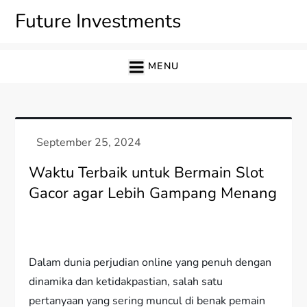
Skip
Future Investments
to
content
MENU
Waktu Terbaik untuk Bermain Slot
Gacor agar Lebih Gampang Menang
Dalam dunia perjudian online yang penuh dengan
dinamika dan ketidakpastian, salah satu
pertanyaan yang sering muncul di benak pemain