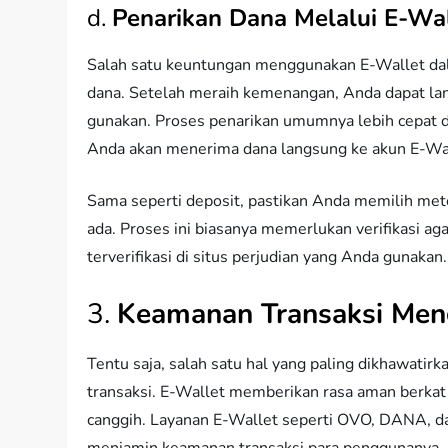
d.
Penarikan Dana Melalui E-Wa
Salah satu keuntungan menggunakan E-Wallet da
dana. Setelah meraih kemenangan, Anda dapat la
gunakan. Proses penarikan umumnya lebih cepat d
Anda akan menerima dana langsung ke akun E-Wa
Sama seperti deposit, pastikan Anda memilih met
ada. Proses ini biasanya memerlukan verifikasi ag
terverifikasi di situs perjudian yang Anda gunakan.
3.
Keamanan Transaksi Men
Tentu saja, salah satu hal yang paling dikhawati
transaksi. E-Wallet memberikan rasa aman berkat 
canggih. Layanan E-Wallet seperti OVO, DANA, da