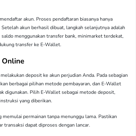
 mendaftar akun. Proses pendaftaran biasanya hanya
Setelah akun berhasil dibuat, langkah selanjutnya adalah
 saldo menggunakan transfer bank, minimarket terdekat,
dukung transfer ke E-Wallet.
 Online
k melakukan deposit ke akun perjudian Anda. Pada sebagian
ukan berbagai pilihan metode pembayaran, dan E-Wallet
ak digunakan. Pilih E-Wallet sebagai metode deposit,
nstruksi yang diberikan.
ng memulai permainan tanpa menunggu lama. Pastikan
r transaksi dapat diproses dengan lancar.