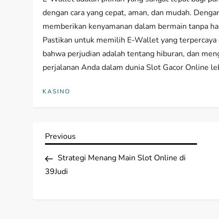
dengan cara yang cepat, aman, dan mudah. Denga
memberikan kenyamanan dalam bermain tanpa har
Pastikan untuk memilih E-Wallet yang terpercaya 
bahwa perjudian adalah tentang hiburan, dan men
perjalanan Anda dalam dunia Slot Gacor Online l
KASINO
P
Previous
Previous
Post
o
Strategi Menang Main Slot Online di
39Judi
s
t