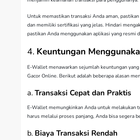
menjamin keamanan transaksi para penggunanya.
Untuk memastikan transaksi Anda aman, pastika
dan memiliki sertifikasi yang jelas. Hindari menga
pastikan Anda menggunakan aplikasi yang resmi di 
4.
Keuntungan Menggunakan 
E-Wallet menawarkan sejumlah keuntungan yang me
Gacor Online. Berikut adalah beberapa alasan me
a.
Transaksi Cepat dan Praktis
E-Wallet memungkinkan Anda untuk melakukan tra
harus melalui proses panjang, Anda bisa segera
b.
Biaya Transaksi Rendah