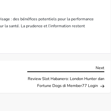
visage : des bénéfices potentiels pour la performance
r la santé. La prudence et l’information restent
.
Nex
Next
Pos
Review Slot Habanero: London Hunter dan
Fortune Dogs di Member77 Login