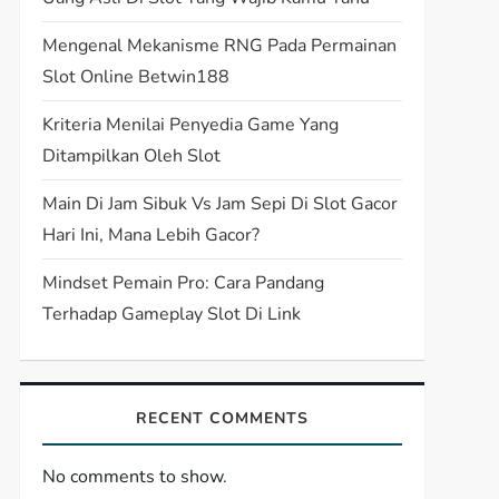
Mengenal Mekanisme RNG Pada Permainan
Slot Online Betwin188
Kriteria Menilai Penyedia Game Yang
Ditampilkan Oleh Slot
Main Di Jam Sibuk Vs Jam Sepi Di Slot Gacor
Hari Ini, Mana Lebih Gacor?
Mindset Pemain Pro: Cara Pandang
Terhadap Gameplay Slot Di Link
RECENT COMMENTS
No comments to show.