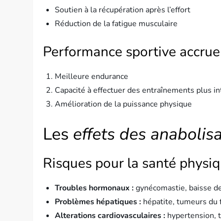
Soutien à la récupération après l’effort
Réduction de la fatigue musculaire
Performance sportive accrue
Meilleure endurance
Capacité à effectuer des entraînements plus in
Amélioration de la puissance physique
Les
effets des anabolis
Risques pour la santé physi
Troubles hormonaux :
gynécomastie, baisse de
Problèmes hépatiques :
hépatite, tumeurs du 
Alterations cardiovasculaires :
hypertension, t