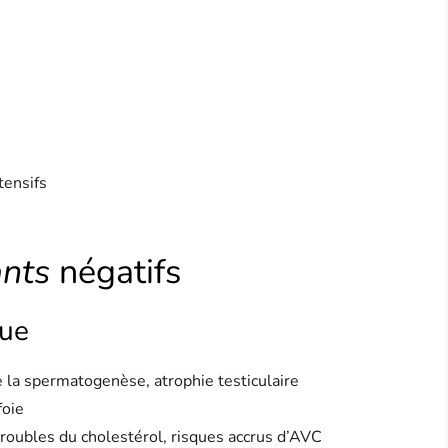
tensifs
ants
négatifs
que
 la spermatogenèse, atrophie testiculaire
foie
roubles du cholestérol, risques accrus d’AVC