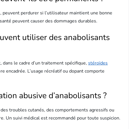
 peuvent perdurer si l’utilisateur maintient une bonne
a santé peuvent causer des dommages durables.
uvent utiliser des anabolisants
, dans le cadre d’un traitement spécifique,
stéroïdes
re encadrée. L’usage récréatif ou dopant comporte
tion abusive d’anabolisants ?
des troubles cutanés, des comportements agressifs ou
e. Un suivi médical est recommandé pour toute suspicion.