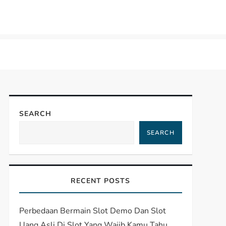
SEARCH
SEARCH
RECENT POSTS
Perbedaan Bermain Slot Demo Dan Slot
Uang Asli Di Slot Yang Wajib Kamu Tahu