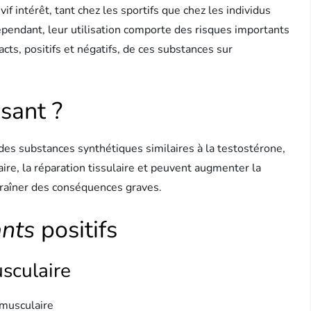
if intérêt, tant chez les sportifs que chez les individus
pendant, leur utilisation comporte des risques importants
acts, positifs et négatifs, de ces substances sur
sant ?
 des substances synthétiques similaires à la testostérone,
ire, la réparation tissulaire et peuvent augmenter la
traîner des conséquences graves.
ants
positifs
sculaire
 musculaire