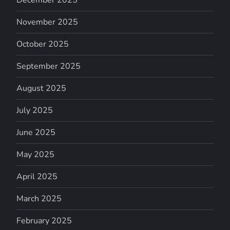
December 2025
November 2025
October 2025
September 2025
August 2025
July 2025
June 2025
May 2025
April 2025
March 2025
February 2025