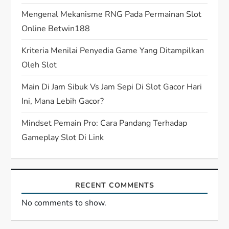
Mengenal Mekanisme RNG Pada Permainan Slot
i
Online Betwin188
o
Kriteria Menilai Penyedia Game Yang Ditampilkan
n
Oleh Slot
Main Di Jam Sibuk Vs Jam Sepi Di Slot Gacor Hari
Ini, Mana Lebih Gacor?
Mindset Pemain Pro: Cara Pandang Terhadap
Gameplay Slot Di Link
RECENT COMMENTS
No comments to show.