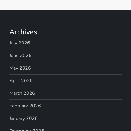
Archives
July 2026
June 2026
May 2026
April 2026
March 2026
February 2026
January 2026